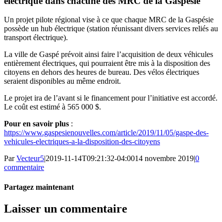
électrique dans chacune des MRC de la Gaspésie
Un projet pilote régional vise à ce que chaque MRC de la Gaspésie
possède un hub électrique (station réunissant divers services reliés au
transport électrique).
La ville de Gaspé prévoit ainsi faire l’acquisition de deux véhicules
entièrement électriques, qui pourraient être mis à la disposition des
citoyens en dehors des heures de bureau. Des vélos électriques
seraient disponibles au même endroit.
Le projet ira de l’avant si le financement pour l’initiative est accordé.
Le coût est estimé à 565 000 $.
Pour en savoir plus
:
https://www.gaspesienouvelles.com/article/2019/11/05/gaspe-des-
vehicules-electriques-a-la-disposition-des-citoyens
Par
Vecteur5
|
2019-11-14T09:21:32-04:00
14 novembre 2019
|
0
commentaire
Partagez maintenant
Facebook
Twitter
LinkedIn
Tumblr
Pinterest
Email
Laisser un commentaire