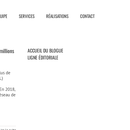
UIPE
SERVICES
RÉALISATIONS
CONTACT
millions
ACCUEIL DU BLOGUE
LIGNE ÉDITORIALE
lus de
L)
e
En 2018,
réseau de
Lire la suite