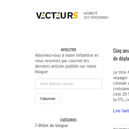
Passer
au
contenu
INFOLETTRE
Cinq ans
Abonnez-vous à notre infolettre et
de dépl
vous recevrez par courriel les
derniers articles publiés sur notre
blogue
Le titre
voyager 
connait 
croissan
c’est 20
la STL, 
Lire l’a
CATÉGORIES
Billet de blogue
Par
Vecteu