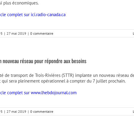
si plus économiques.
ticle complet sur ici.radio-canada.ca
r5
|
27 mai 2019
|
0 commentaire
un nouveau réseau pour répondre aux besoins
té de transport de Trois-Rivières (STTR) implante un nouveau réseau d
t qui sera pleinement opérationnel à compter du 7 juillet prochain.
rticle complet sur www.lhebdojournal.com
r5
|
27 mai 2019
|
0 commentaire