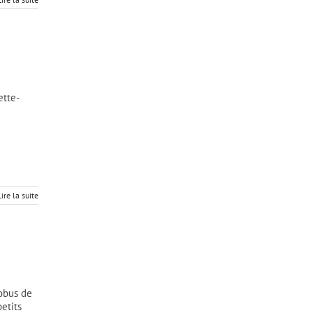
ette-
Lire la suite
obus de
etits