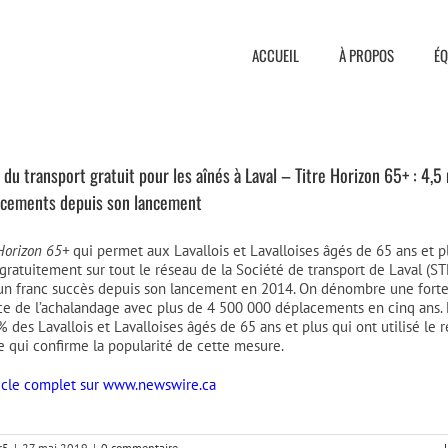
ACCUEIL
À PROPOS
ÉQ
 du transport gratuit pour les aînés à Laval – Titre Horizon 65+ : 4,5 
acements depuis son lancement
Horizon 65+
qui permet aux Lavallois et Lavalloises âgés de 65 ans et p
gratuitement sur tout le réseau de la Société de transport de Laval (ST
un franc succès depuis son lancement en 2014. On dénombre une fort
ce de l’achalandage avec plus de 4 500 000 déplacements en cinq ans. 
 % des Lavallois et Lavalloises âgés de 65 ans et plus qui ont utilisé le 
ce qui confirme la popularité de cette mesure.
rticle complet sur www.newswire.ca
r5
|
27 mai 2019
|
0 commentaire