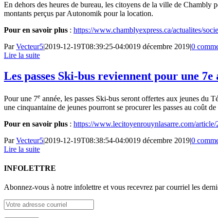
En dehors des heures de bureau, les citoyens de la ville de Chambly p
montants perçus par Autonomik pour la location.
Pour en savoir plus
:
https://www.chamblyexpress.ca/actualites/soci
Par
Vecteur5
|
2019-12-19T08:39:25-04:00
19 décembre 2019
|
0 comme
Lire la suite
Les passes Ski-bus reviennent pour une 7
e
Pour une 7
année, les passes Ski-bus seront offertes aux jeunes du Té
une cinquantaine de jeunes pourront se procurer les passes au coût de 80
Pour en savoir plus
:
https://www.lecitoyenrouynlasarre.com/article
Par
Vecteur5
|
2019-12-19T08:38:54-04:00
19 décembre 2019
|
0 comme
Lire la suite
INFOLETTRE
Abonnez-vous à notre infolettre et vous recevrez par courriel les dernie