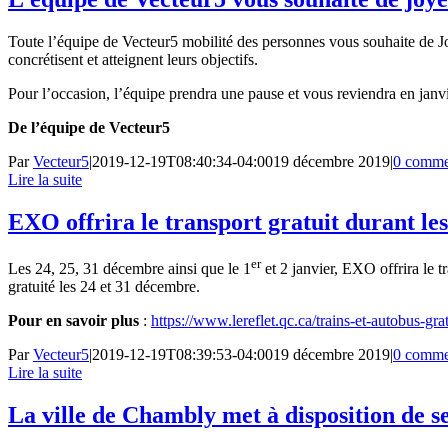
Toute l’équipe de Vecteur5 mobilité des personnes vous souhaite de Joy
concrétisent et atteignent leurs objectifs.
Pour l’occasion, l’équipe prendra une pause et vous reviendra en janvie
De l’équipe de Vecteur5
Par
Vecteur5
|
2019-12-19T08:40:34-04:00
19 décembre 2019
|
0 comme
Lire la suite
EXO offrira le transport gratuit durant les
er
Les 24, 25, 31 décembre ainsi que le 1
et 2 janvier, EXO offrira le t
gratuité les 24 et 31 décembre.
Pour en savoir plus
:
https://www.lereflet.qc.ca/trains-et-autobus-grat
Par
Vecteur5
|
2019-12-19T08:39:53-04:00
19 décembre 2019
|
0 comme
Lire la suite
La ville de Chambly met à disposition de s