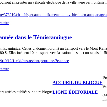
ourront emprunter un véhicule électrique de la ville, géré par l’organ
ete/378219/chambly-et-autonomik-mettent-un-vehicule-en-autopartage-en
ntaire
e année dans le Témiscamingue
miscamingue. Celles-ci donnent droit à un transport vers le Mont-Kanasuta
 $. Elles incluent 10 transports vers la station de ski et un rabais de 5
/2019/12/11/ski-bus-revient-pour-une-7e-annee
ntaire
Po
ACCUEIL DU BLOGUE
Ve
LIGNE ÉDITORIALE
rs articles publiés sur notre blogue
(4
in