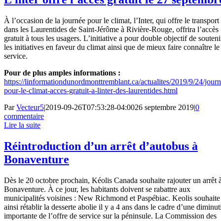
À l’occasion de la journée pour le climat, l’Inter, qui offre le transport
dans les Laurentides de Saint-Jérôme à Rivière-Rouge, offrira l’accès
gratuit à tous les usagers. L’initiative a pour double objectif de souteni
les initiatives en faveur du climat ainsi que de mieux faire connaître le
service.
Pour de plus amples informations :
https://linformationdunordmonttremblant.ca/actualites/2019/9/24/journ
pour-le-climat-acces-gratuit-a-linter-des-laurentides.html
Par
Vecteur5
|
2019-09-26T07:53:28-04:00
26 septembre 2019
|
0
commentaire
Lire la suite
Réintroduction d’un arrêt d’autobus à
Bonaventure
Dès le 20 octobre prochain, Kéolis Canada souhaite rajouter un arrêt 
Bonaventure. À ce jour, les habitants doivent se rabattre aux
municipalités voisines : New Richmond et Paspébiac. Keolis souhaite
ainsi rétablir la desserte abolie il y a 4 ans dans le cadre d’une diminu
importante de l’offre de service sur la péninsule. La Commission des