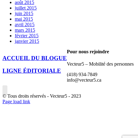
août 2015
juillet 2015
juin 2015
mai 2015
avril 2015
mars 2015
février 2015
janvier 2015
Pour nous rejoindre
ACCUEIL DU BLOGUE
Vecteur5 – Mobilité des personnes
LIGNE ÉDITORIALE
(418) 934-7849
info@vecteur5.ca
© Tous droits réservés - Vecteur5 - 2023
Facebook
Page load link
Aller
en
haut